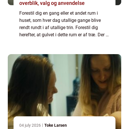
overblik, valg og anvendelse
Forestil dig en gang eller et andet rum i
huset, som hver dag utallige gange blive
rendt rundt i af utallige trin. Forestil dig
herefter, at gulvet i dette rum er af træ. Der er
ikke noget at sige til, at gulvene i vores hjem
efter noget tid ka...
04 july 2026
Toke Larsen