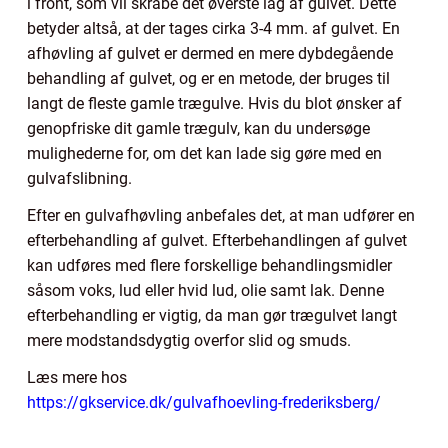
i front, som vil skrabe det øverste lag af gulvet. Dette
betyder altså, at der tages cirka 3-4 mm. af gulvet. En
afhøvling af gulvet er dermed en mere dybdegående
behandling af gulvet, og er en metode, der bruges til
langt de fleste gamle trægulve. Hvis du blot ønsker af
genopfriske dit gamle trægulv, kan du undersøge
mulighederne for, om det kan lade sig gøre med en
gulvafslibning.
Efter en gulvafhøvling anbefales det, at man udfører en
efterbehandling af gulvet. Efterbehandlingen af gulvet
kan udføres med flere forskellige behandlingsmidler
såsom voks, lud eller hvid lud, olie samt lak. Denne
efterbehandling er vigtig, da man gør trægulvet langt
mere modstandsdygtig overfor slid og smuds.
Læs mere hos
https://gkservice.dk/gulvafhoevling-frederiksberg/