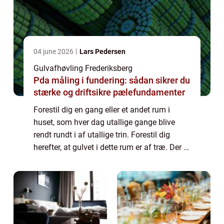
04 june 2026
Lars Pedersen
Gulvafhøvling Frederiksberg
Pda måling i fundering: sådan sikrer du
stærke og driftsikre pælefundamenter
Forestil dig en gang eller et andet rum i
huset, som hver dag utallige gange blive
rendt rundt i af utallige trin. Forestil dig
herefter, at gulvet i dette rum er af træ. Der er
ikke noget at sige til, at gulvene i vores hjem
efter noget tid ka...