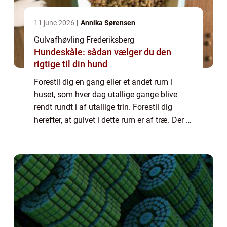
11 june 2026
Annika Sørensen
Gulvafhøvling Frederiksberg
Hundeskåle: sådan vælger du den
rigtige til din hund
Forestil dig en gang eller et andet rum i
huset, som hver dag utallige gange blive
rendt rundt i af utallige trin. Forestil dig
herefter, at gulvet i dette rum er af træ. Der er
ikke noget at sige til, at gulvene i vores hjem
efter noget tid ka...