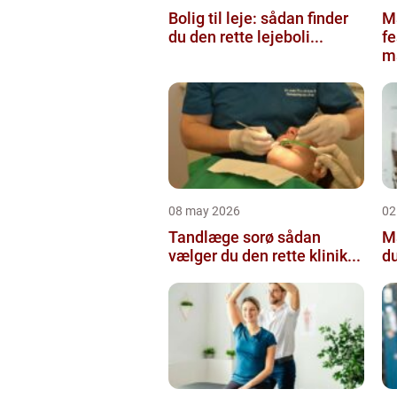
Bolig til leje: sådan finder
M
du den rette lejeboli...
fe
ma
08 may 2026
02
Tandlæge sorø sådan
Male
vælger du den rette klinik...
du