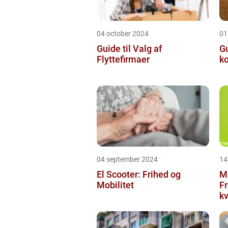
04 october 2024
01
Guide til Valg af
Gu
Flyttefirmaer
ko
04 september 2024
14
El Scooter: Frihed og
M
Mobilitet
Fr
kv