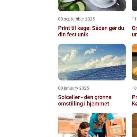
08 september 2025
11
Print til kage: Sådan gør du
On
din fest unik
u
08 january 2025
10
Solceller - den grønne
Pr
omstilling i hjemmet
Kø