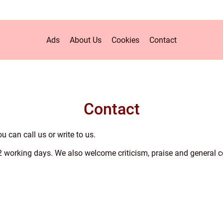
Ads
About Us
Cookies
Contact
Contact
ou can call us or write to us.
-2 working days. We also welcome criticism, praise and general