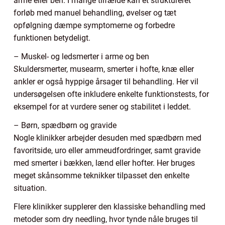
arme eller ben. I mange tilfælde kan et struktureret
forløb med manuel behandling, øvelser og tæt
opfølgning dæmpe symptomerne og forbedre
funktionen betydeligt.
– Muskel- og ledsmerter i arme og ben
Skuldersmerter, musearm, smerter i hofte, knæ eller
ankler er også hyppige årsager til behandling. Her vil
undersøgelsen ofte inkludere enkelte funktionstests, for
eksempel for at vurdere sener og stabilitet i leddet.
– Børn, spædbørn og gravide
Nogle klinikker arbejder desuden med spædbørn med
favoritside, uro eller ammeudfordringer, samt gravide
med smerter i bækken, lænd eller hofter. Her bruges
meget skånsomme teknikker tilpasset den enkelte
situation.
Flere klinikker supplerer den klassiske behandling med
metoder som dry needling, hvor tynde nåle bruges til