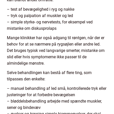
– test af bevægelighed i ryg og nakke
– tryk og palpation af muskler og led
– simple styrke- og nervetests, for eksempel ved
mistanke om diskusprolaps
Mange klinikker har også adgang til røntgen, når der er
behov for at se nærmere på rygsøjlen eller andre led.
Det bruges typisk ved langvarige smerter, mistanke om
slid eller hvis symptomerne ikke passer til de
almindelige mønstre.
Selve behandlingen kan bestå af flere ting, som
tilpasses den enkelte:
– manuel behandling af led små, kontrollerede tryk eller
justeringer for at forbedre bevægelsen
– bløddelsbehandling arbejde med spændte muskler,
sener og bindevæv
– øvelser og træning simple hjemmeøvelser, der skal