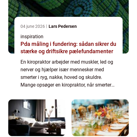
04 june 2026
Lars Pedersen
inspiration
Pda måling i fundering: sådan sikrer du
stærke og driftsikre pælefundamenter
En kiropraktor arbejder med muskler, led og
nerver og hjælper især mennesker med
smerter i ryg, nakke, hoved og skuldre.
Mange opsøger en kiropraktor, når smerter
begynder at påvirke søvn, arbejde eller fritid.
K...