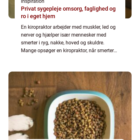
inspiration
Privat sygepleje omsorg, faglighed og
ro i eget hjem
En kiropraktor arbejder med muskler, led og
nerver og hjælper især mennesker med
smerter i ryg, nakke, hoved og skuldre.
Mange opsøger en kiropraktor, når smerter
begynder at påvirke søvn, arbejde eller fritid.
K...