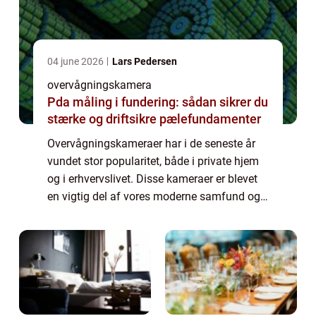
04 june 2026
Lars Pedersen
overvågningskamera
Pda måling i fundering: sådan sikrer du
stærke og driftsikre pælefundamenter
Overvågningskameraer har i de seneste år
vundet stor popularitet, både i private hjem
og i erhvervslivet. Disse kameraer er blevet
en vigtig del af vores moderne samfund og
spiller en afgørende rolle i at sikre vores
tryghed og sikkerhed i hverdagen....