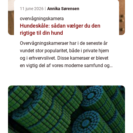
11 june 2026
Annika Sørensen
overvågningskamera
Hundeskåle: sådan vælger du den
rigtige til din hund
Overvågningskameraer har i de seneste år
vundet stor popularitet, både i private hjem
og i erhvervslivet. Disse kameraer er blevet
en vigtig del af vores moderne samfund og
spiller en afgørende rolle i at sikre vores
tryghed og sikkerhed i hverdagen....