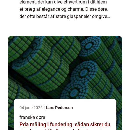
element, der kan give ethvert rum i dit hjem
et præg af elegance og charme. Disse døre,
der ofte består af store glaspaneler omgivet
af trærammer, skaber et luftigt og lyst miljø,
samtidig med at de giver dig mul...
04 june 2026
Lars Pedersen
franske døre
Pda måling i fundering: sådan sikrer du