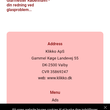
Glarmester København -
din redning ved
glasproblem...
Address
web:
www.klikko.dk
Menu
Ads
About Us
På vores website bruges cookies til at huske dine indstillinger,