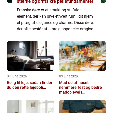
stærke og driftsikre pælefundamenter
Franske døre er et smukt og stilfuldt
element, der kan give ethvert rum i dit hjem
et præg af elegance og charme. Disse døre,
der ofte består af store glaspaneler omgivet
af trærammer, skaber et luftigt og lyst miljø,
samtidig med at de giver dig mul...
04 june 2026
03 june 2026
Bolig til leje: sådan finder
Mad ud af huset:
du den rette lejeboli...
nemmere fest og bedre
madoplevels...