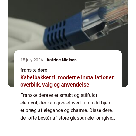
15 july 2026
Katrine Nielsen
franske døre
Kabelbakker til moderne installationer:
overblik, valg og anvendelse
Franske døre er et smukt og stilfuldt
element, der kan give ethvert rum i dit hjem
et præg af elegance og charme. Disse døre,
der ofte består af store glaspaneler omgivet
af trærammer, skaber et luftigt og lyst miljø,
samtidig med at de giver dig mul...