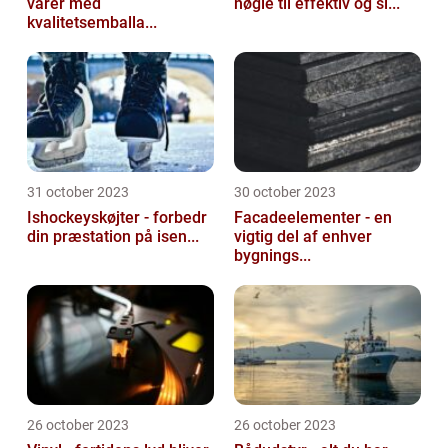
varer med
nøgle til effektiv og si...
kvalitetsemballa...
31 october 2023
30 october 2023
Ishockeyskøjter - forbedr
Facadeelementer - en
din præstation på isen...
vigtig del af enhver
bygnings...
26 october 2023
26 october 2023