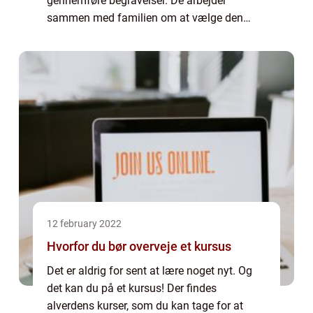
gennemføre begravelser. De arbejder
sammen med familien om at vælge den
rigtige type kiste, arrangere den afdødes lig
og hjælpe med at koordinere alle aspekter af
begrave...
12 february 2022
Hvorfor du bør overveje et kursus
Det er aldrig for sent at lære noget nyt. Og
det kan du på et kursus! Der findes
alverdens kurser, som du kan tage for at