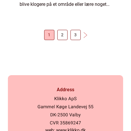
blive klogere på et område eller lære noget
helt nyt. Det gavner både dig personligt, men
og...
1
2
3
Address
web:
www.klikko.dk