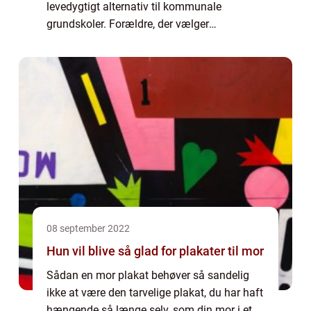
levedygtigt alternativ til kommunale
grundskoler. Forældre, der vælger
privatskoler, nyder godt af mange fordele,
herunder større trivsel, professionalisme og
uddannelsesmu...
08 september 2022
Hun vil blive så glad for plakater til mor
Sådan en mor plakat behøver så sandelig
ikke at være den tarvelige plakat, du har haft
hængende så længe selv, som din mor i et