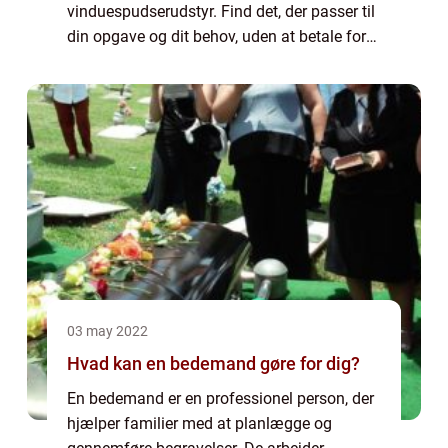
vinduespudserudstyr. Find det, der passer til
din opgave og dit behov, uden at betale for
ting du ikke har brug for. Det kan være
afsindigt irriterende, hvis efter at have
pudset ...
03 may 2022
Hvad kan en bedemand gøre for dig?
En bedemand er en professionel person, der
hjælper familier med at planlægge og