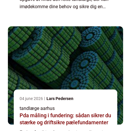
imødekomme dine behov og sikre dig en
behagelig oplevelse. Men frygt ej, for i
Aarhus er der et bredt udvalg af tandlæger,
der a...
04 june 2026
Lars Pedersen
tandlæge aarhus
Pda måling i fundering: sådan sikrer du
stærke og driftsikre pælefundamenter