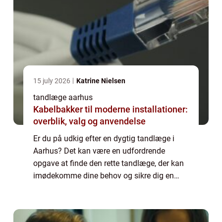
15 july 2026
Katrine Nielsen
tandlæge aarhus
Kabelbakker til moderne installationer:
overblik, valg og anvendelse
Er du på udkig efter en dygtig tandlæge i
Aarhus? Det kan være en udfordrende
opgave at finde den rette tandlæge, der kan
imødekomme dine behov og sikre dig en
behagelig oplevelse. Men frygt ej, for i
Aarhus er der et bredt udvalg af tandlæger,
der a...