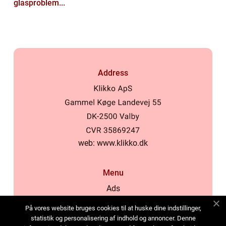
glasproblem...
Address
web:
www.klikko.dk
Menu
Ads
About Us
På vores website bruges cookies til at huske dine indstillinger,
Cookies
statistik og personalisering af indhold og annoncer. Denne