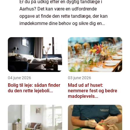
Er du på udkig efter en dygtig tandlæge i
Aarhus? Det kan være en udfordrende
opgave at finde den rette tandlæge, der kan
imødekomme dine behov og sikre dig en
behagelig oplevelse. Men frygt ej, for i
Aarhus er der et bredt udvalg af tandlæger,
der a...
04 june 2026
03 june 2026
Bolig til leje: sådan finder
Mad ud af huset:
du den rette lejeboli...
nemmere fest og bedre
madoplevels...