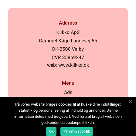
Address
web:
www.klikko.dk
Menu
Ads
About Us
På vores website bruges cookies til at huske dine indstillinger,
Cookies
statistik og personalisering af indhold og annoncer. Denne
information deles med tredjepart. Ved fortsat brug af websiden
Contact
godkender du cookiepolitikken.
Sitemap
Ok
Privatlivspolitik