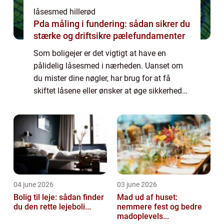
låsesmed hillerød
Pda måling i fundering: sådan sikrer du
stærke og driftsikre pælefundamenter
Som boligejer er det vigtigt at have en
pålidelig låsesmed i nærheden. Uanset om
du mister dine nøgler, har brug for at få
skiftet låsene eller ønsker at øge sikkerheden
i dit hjem, kan en lokal l&ar...
04 june 2026
03 june 2026
Bolig til leje: sådan finder
Mad ud af huset:
du den rette lejeboli...
nemmere fest og bedre
madoplevels...