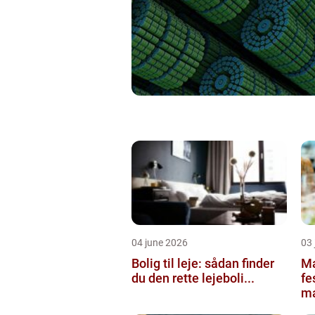
04 june 2026
03 
Bolig til leje: sådan finder
Ma
du den rette lejeboli...
fe
ma