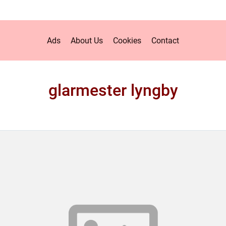
Ads
About Us
Cookies
Contact
glarmester lyngby