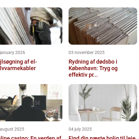
 january 2026
03 november 2025
jlsøgning af el-
Rydning af dødsbo i
lvvarmekabler
København: Tryg og
effektiv pr...
 august 2025
04 july 2025
line casino: En verden af
Find din næste bolig til leje