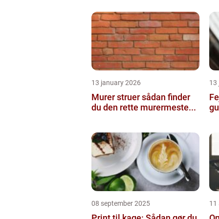
13 january 2026
13
Murer struer sådan finder
Fe
du den rette murermeste...
gu
08 september 2025
11
Print til kage: Sådan gør du
On