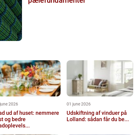
pælefundamenter
june 2026
01 june 2026
d ud af huset: nemmere
Udskiftning af vinduer på
st og bedre
Lolland: sådan får du be...
doplevels...