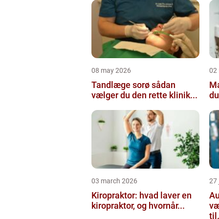
08 may 2026
02
Tandlæge sorø sådan
Maler
vælger du den rette klinik...
du
03 march 2026
27
Kiropraktor: hvad laver en
Aut
kiropraktor, og hvornår...
væ
til