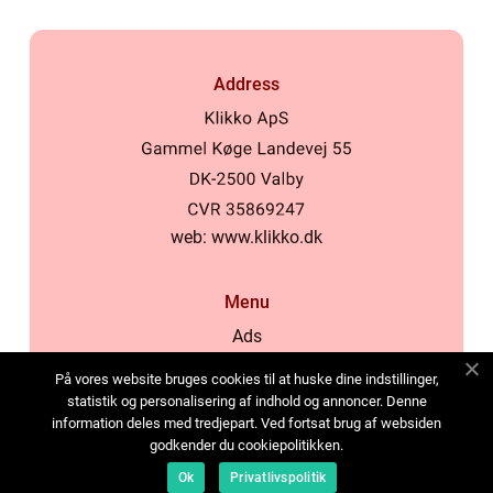
Address
web:
www.klikko.dk
Menu
Ads
About Us
På vores website bruges cookies til at huske dine indstillinger,
Cookies
statistik og personalisering af indhold og annoncer. Denne
information deles med tredjepart. Ved fortsat brug af websiden
Contact
godkender du cookiepolitikken.
Sitemap
Ok
Privatlivspolitik