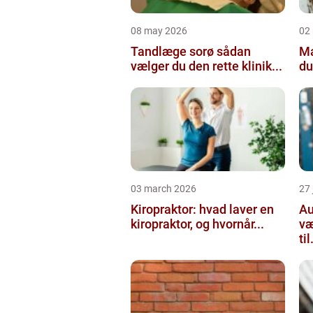
08 may 2026
02
Tandlæge sorø sådan
Maler
vælger du den rette klinik...
du
03 march 2026
27
Kiropraktor: hvad laver en
Aut
kiropraktor, og hvornår...
væ
til