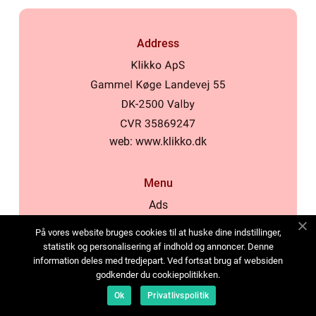
Address
web:
www.klikko.dk
Menu
Ads
About Us
På vores website bruges cookies til at huske dine indstillinger,
Cookies
statistik og personalisering af indhold og annoncer. Denne
information deles med tredjepart. Ved fortsat brug af websiden
Contact
godkender du cookiepolitikken.
Sitemap
Ok
Privatlivspolitik