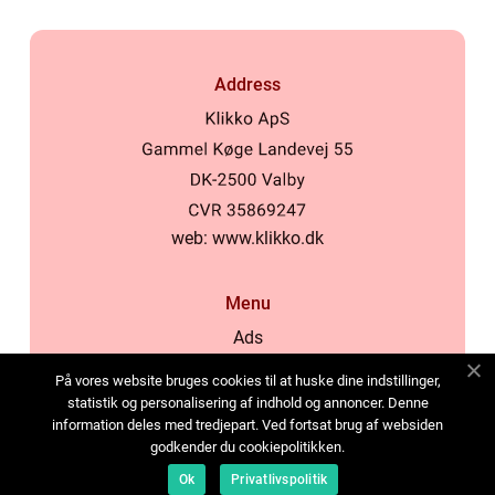
Address
web:
www.klikko.dk
Menu
Ads
About Us
På vores website bruges cookies til at huske dine indstillinger,
Cookies
statistik og personalisering af indhold og annoncer. Denne
information deles med tredjepart. Ved fortsat brug af websiden
Contact
godkender du cookiepolitikken.
Sitemap
Ok
Privatlivspolitik