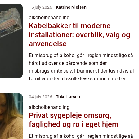
15 july 2026
Katrine Nielsen
alkoholbehandling
Kabelbakker til moderne
installationer: overblik, valg og
anvendelse
Et misbrug af alkohol går i reglen mindst lige så
hårdt ud over de pårørende som den
misbrugsramte selv. I Danmark lider tusindvis af
familier under at skulle leve sammen med en
alkoholiker hver eneste dag, og dermed v&...
04 july 2026
Toke Larsen
alkoholbehandling
Privat sygepleje omsorg,
faglighed og ro i eget hjem
Et misbrug af alkohol går i reglen mindst lige så