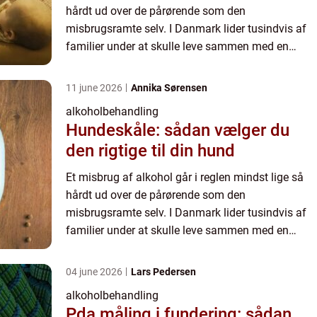
hårdt ud over de pårørende som den
misbrugsramte selv. I Danmark lider tusindvis af
familier under at skulle leve sammen med en
alkoholiker hver eneste dag, og dermed v&...
11 june 2026
Annika Sørensen
alkoholbehandling
Hundeskåle: sådan vælger du
den rigtige til din hund
Et misbrug af alkohol går i reglen mindst lige så
hårdt ud over de pårørende som den
misbrugsramte selv. I Danmark lider tusindvis af
familier under at skulle leve sammen med en
alkoholiker hver eneste dag, og dermed v&...
04 june 2026
Lars Pedersen
alkoholbehandling
Pda måling i fundering: sådan