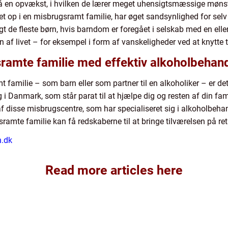
å en opvækst, i hvilken de lærer meget uhensigtsmæssige mønstr
okset op i en misbrugsramt familie, har øget sandsynlighed for se
t de fleste børn, hvis barndom er foregået i selskab med en eller 
n af livet – for eksempel i form af vanskeligheder ved at knytte t
gsramte familie med effektiv alkoholbehan
 familie – som barn eller som partner til en alkoholiker – er det 
i Danmark, som står parat til at hjælpe dig og resten af din f
 af disse misbrugscentre, som har specialiseret sig i alkoholbehan
mte familie kan få redskaberne til at bringe tilværelsen på ret 
n.dk
Read more articles here