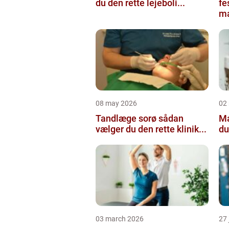
du den rette lejeboli...
fe
ma
08 may 2026
02
Tandlæge sorø sådan
Maler
vælger du den rette klinik...
du
03 march 2026
27