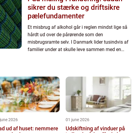
sikrer du stærke og driftsikre
pælefundamenter
Et misbrug af alkohol går i reglen mindst lige så
hårdt ud over de pårørende som den
misbrugsramte selv. I Danmark lider tusindvis af
familier under at skulle leve sammen med en
alkoholiker hver eneste dag, og dermed v&...
june 2026
01 june 2026
d ud af huset: nemmere
Udskiftning af vinduer på