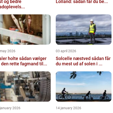
st og bedre
Lolland: sådan får du be...
doplevels...
 may 2026
03 april 2026
 holte sådan vælger
Solcelle næstved sådan får
 den rette fagmand til...
du mest ud af solen i ...
 january 2026
14 january 2026