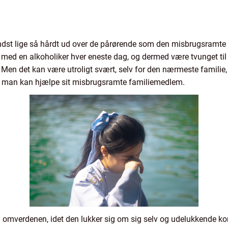
ndst lige så hårdt ud over de pårørende som den misbrugsramte s
med en alkoholiker hver eneste dag, og dermed være tvunget til at 
. Men det kan være utroligt svært, selv for den nærmeste familie, 
s man kan hjælpe sit misbrugsramte familiemedlem.
fra omverdenen, idet den lukker sig om sig selv og udelukkende 