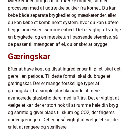
Mæsketunen bruges til at mæske malten, som er
processen med at udtrække sukker fra kornet. Du kan
købe både separate brygkedler og mæsketønder, eller
du kan købe et kombineret system, hvor du kan udføre
begge processer i samme enhed. Det er vigtigt at vælge
en brygkedel og en mæsketun i passende størrelse, så
de passer til mængden af øl, du ønsker at brygge.
Gæringskar
Efter at have kogt og tilsat ingredienser til øllet, skal det
gære i en periode. Til dette formål skal du bruge et
gæringskar. Der er mange forskellige typer af
gæringskar, fra simple plastikspande til mere
avancerede glasbeholdere med luftlås. Det er vigtigt at
vælge et kar, der er stort nok til at rumme hele din bryg
og samtidig giver plads til skum og CO2, der frigøres
under gæringen. Det er også vigtigt at vælge et kar, der
er let at rengøre og sterilisere.