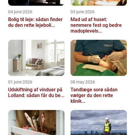
04 june 2026
03 june 2026
Bolig til leje: sådan finder
Mad ud af huset:
du den rette lejeboli...
nemmere fest og bedre
madoplevels...
01 june 2026
08 may 2026
Udskiftning af vinduer på
Tandlæge sorø sådan
Lolland: sådan får du be...
vælger du den rette
klinik...