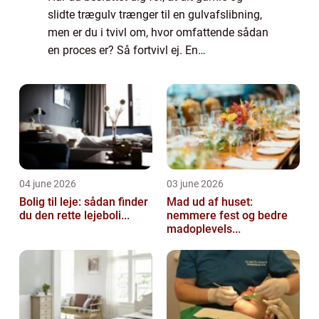
slidte trægulv trænger til en gulvafslibning,
men er du i tvivl om, hvor omfattende sådan
en proces er? Så fortvivl ej. En
gulvafslibning er en forholdsvis simpel og
overskuelig proces...
04 june 2026
03 june 2026
Bolig til leje: sådan finder
Mad ud af huset:
du den rette lejeboli...
nemmere fest og bedre
madoplevels...