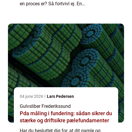
en proces er? Så fortvivl ej. En
gulvafslibning er en forholdsvis simpel og
overskuelig proces...
04 june 2026
Lars Pedersen
Gulvsliber Frederikssund
Pda måling i fundering: sådan sikrer du
stærke og driftsikre pælefundamenter
Har du besluttet dig for, at dit gamle og