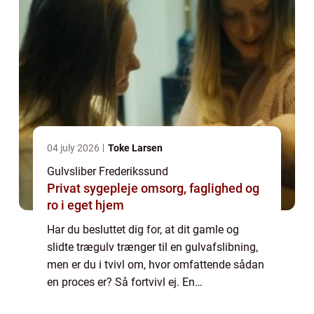
04 july 2026
Toke Larsen
Gulvsliber Frederikssund
Privat sygepleje omsorg, faglighed og
ro i eget hjem
Har du besluttet dig for, at dit gamle og
slidte trægulv trænger til en gulvafslibning,
men er du i tvivl om, hvor omfattende sådan
en proces er? Så fortvivl ej. En
gulvafslibning er en forholdsvis simpel og