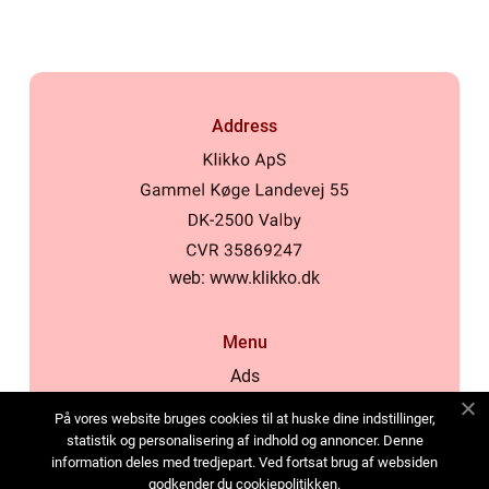
Address
web:
www.klikko.dk
Menu
Ads
About Us
På vores website bruges cookies til at huske dine indstillinger,
Cookies
statistik og personalisering af indhold og annoncer. Denne
information deles med tredjepart. Ved fortsat brug af websiden
Contact
godkender du cookiepolitikken.