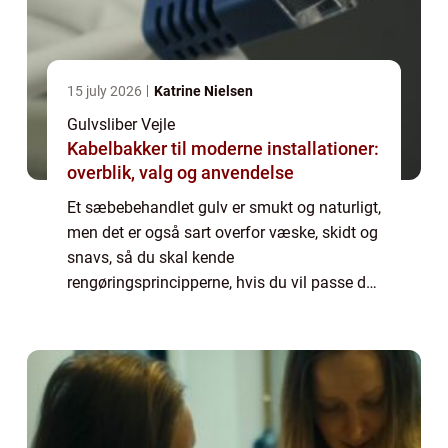
15 july 2026
Katrine Nielsen
Gulvsliber Vejle
Kabelbakker til moderne installationer:
overblik, valg og anvendelse
Et sæbebehandlet gulv er smukt og naturligt,
men det er også sart overfor væske, skidt og
snavs, så du skal kende
rengøringsprincipperne, hvis du vil passe det
godt – dem får du lige her. Er du vild med
det ...