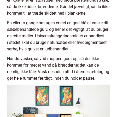
en kost eller en støvsuger med blødt børstemundstykke,
så du ikke ridser brædderne. Gør det jævnligt, så du ikke
kommer til at træde skidtet ned i plankerne.
En eller to gange om ugen er det en god idé at vaske dit
sæbebehandlede gulv, og her er det vigtigt, at du bruger
de rette midler. Universalrengøringsmidler er bandlyst –
i stedet skal du bruge natursæbe eller hvidpigmenteret
sæbe, hvis gulvet er ludbehandlet.
Når du vasker, så vrid moppen godt op, så der ikke
kommer for meget vand på brædderne; det kan de
nemlig ikke tåle. Vask desuden altid i årernes retning og
gør hele rummet færdigt, inden du holder pause.