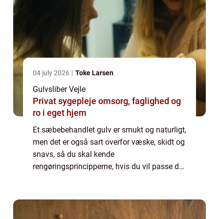
04 july 2026
Toke Larsen
Gulvsliber Vejle
Privat sygepleje omsorg, faglighed og
ro i eget hjem
Et sæbebehandlet gulv er smukt og naturligt,
men det er også sart overfor væske, skidt og
snavs, så du skal kende
rengøringsprincipperne, hvis du vil passe det
godt – dem får du lige her. Er du vild med
det ...