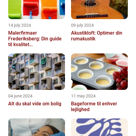
14 july 2024
09 july 2024
Malerfirmaer
Akustikloft: Optimer din
Frederiksberg: Din guide
rumakustik
til kvalitet...
04 june 2024
11 may 2024
Alt du skal vide om bolig
Bageforme til enhver
lejlighed