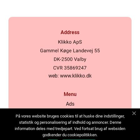
Address
web:
www.klikko.dk
Menu
Ads
About Us
På vores website bruges cookies til at huske dine indstillinger,
Cookies
statistik og personalisering af indhold og annoncer. Denne
information deles med tredjepart. Ved fortsat brug af websiden
Contact
godkender du cookiepolitikken.
Sitemap