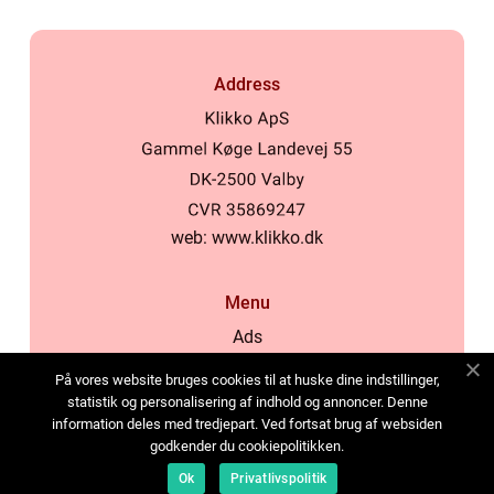
Address
web:
www.klikko.dk
Menu
Ads
About Us
På vores website bruges cookies til at huske dine indstillinger,
Cookies
statistik og personalisering af indhold og annoncer. Denne
information deles med tredjepart. Ved fortsat brug af websiden
Contact
godkender du cookiepolitikken.
Sitemap
Ok
Privatlivspolitik