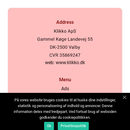
Address
web:
www.klikko.dk
Menu
Ads
About Us
På vores website bruges cookies til at huske dine indstillinger,
Cookies
statistik og personalisering af indhold og annoncer. Denne
information deles med tredjepart. Ved fortsat brug af websiden
Contact
godkender du cookiepolitikken.
Sitemap
Ok
Privatlivspolitik