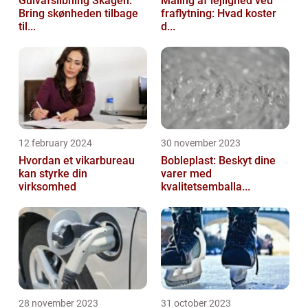
Gulvafslibning Skagen:
Maling af lejlighed ved
Bring skønheden tilbage
fraflytning: Hvad koster
til...
d...
12 february 2024
30 november 2023
Hvordan et vikarbureau
Bobleplast: Beskyt dine
kan styrke din
varer med
virksomhed
kvalitetsemballa...
28 november 2023
31 october 2023