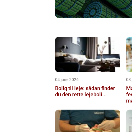
04 june 2026
03 
Bolig til leje: sådan finder
Ma
du den rette lejeboli...
fe
ma