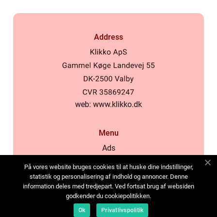
Address
web:
www.klikko.dk
Menu
Ads
About Us
På vores website bruges cookies til at huske dine indstillinger,
Cookies
statistik og personalisering af indhold og annoncer. Denne
information deles med tredjepart. Ved fortsat brug af websiden
Contact
godkender du cookiepolitikken.
Sitemap
Ok
Privatlivspolitik