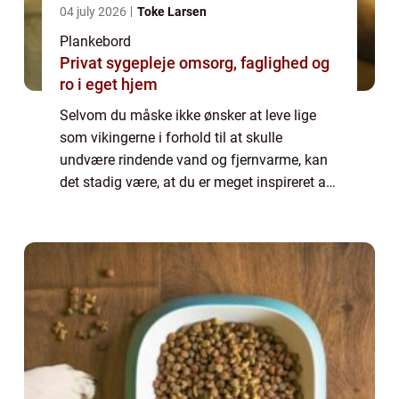
04 july 2026
Toke Larsen
Plankebord
Privat sygepleje omsorg, faglighed og
ro i eget hjem
Selvom du måske ikke ønsker at leve lige
som vikingerne i forhold til at skulle
undvære rindende vand og fjernvarme, kan
det stadig være, at du er meget inspireret af
dem i forhold til deres stil. Der er noget
meget ærligt over de materialer, de brug...