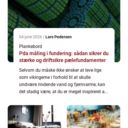
04 june 2026
Lars Pedersen
Plankebord
Pda måling i fundering: sådan sikrer du
stærke og driftsikre pælefundamenter
Selvom du måske ikke ønsker at leve lige
som vikingerne i forhold til at skulle
undvære rindende vand og fjernvarme, kan
det stadig være, at du er meget inspireret af
dem i forhold til deres stil. Der er noget
meget ærligt over de materialer, de brug...