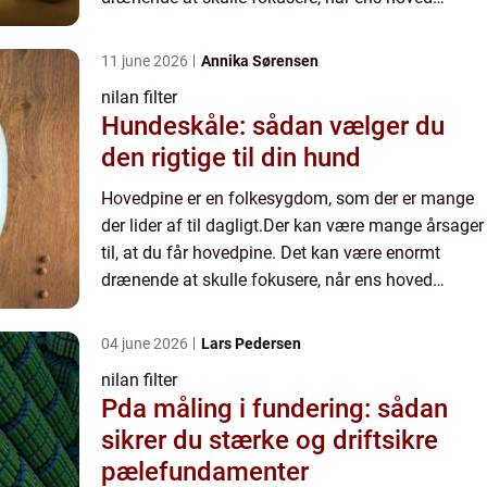
dunker derudaf. Hvis du ger...
11 june 2026
Annika Sørensen
nilan filter
Hundeskåle: sådan vælger du
den rigtige til din hund
Hovedpine er en folkesygdom, som der er mange
der lider af til dagligt.Der kan være mange årsager
til, at du får hovedpine. Det kan være enormt
drænende at skulle fokusere, når ens hoved
dunker derudaf. Hvis du ger...
04 june 2026
Lars Pedersen
nilan filter
Pda måling i fundering: sådan
sikrer du stærke og driftsikre
pælefundamenter