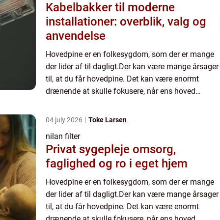
Kabelbakker til moderne
installationer: overblik, valg og
anvendelse
Hovedpine er en folkesygdom, som der er mange
der lider af til dagligt.Der kan være mange årsager
til, at du får hovedpine. Det kan være enormt
drænende at skulle fokusere, når ens hoved
dunker derudaf. Hvis du ger...
04 july 2026
Toke Larsen
nilan filter
Privat sygepleje omsorg,
faglighed og ro i eget hjem
Hovedpine er en folkesygdom, som der er mange
der lider af til dagligt.Der kan være mange årsager
til, at du får hovedpine. Det kan være enormt
drænende at skulle fokusere, når ens hoved