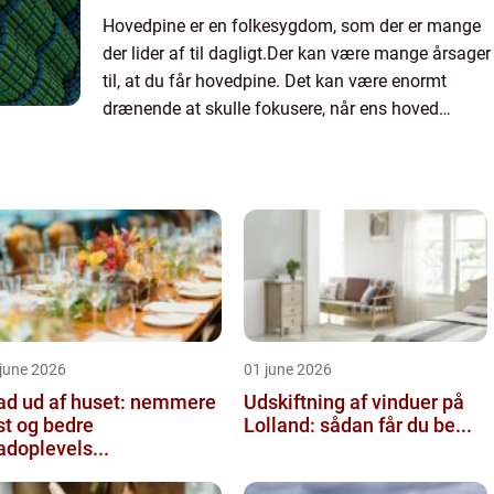
Hovedpine er en folkesygdom, som der er mange
der lider af til dagligt.Der kan være mange årsager
til, at du får hovedpine. Det kan være enormt
drænende at skulle fokusere, når ens hoved
dunker derudaf. Hvis du ger...
june 2026
01 june 2026
d ud af huset: nemmere
Udskiftning af vinduer på
st og bedre
Lolland: sådan får du be...
doplevels...