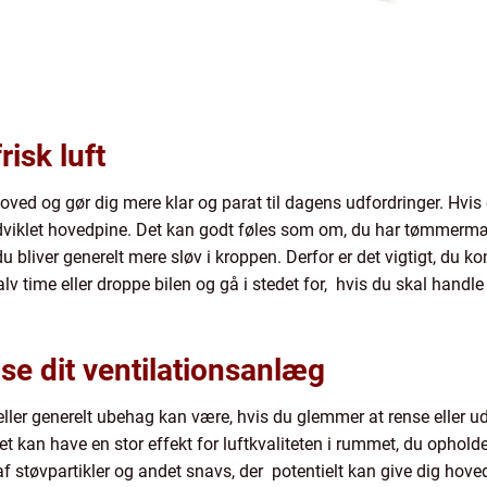
risk luft
dit hoved og gør dig mere klar og parat til dagens udfordringer. 
udviklet hovedpine. Det kan godt føles som om, du har tømmermæ
 bliver generelt mere sløv i kroppen. Derfor er det vigtigt, du k
halv time eller droppe bilen og gå i stedet for, hvis du skal hand
se dit ventilationsanlæg
ller generelt ubehag kan være, hvis du glemmer at rense eller udsk
 kan have en stor effekt for luftkvaliteten i rummet, du opholder 
 af støvpartikler og andet snavs, der potentielt kan give dig hove