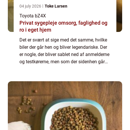
04 july 2026
Toke Larsen
Toyota bZ4X
Privat sygepleje omsorg, faglighed og
ro i eget hjem
Det er svært at sige med det samme, hvilke
biler der går hen og bliver legendariske. Der
er nogle, der bliver sablet ned af anmelderne
og testkørerne, men som der sidenhen går
hen og bliver meget populære hos den
almene...