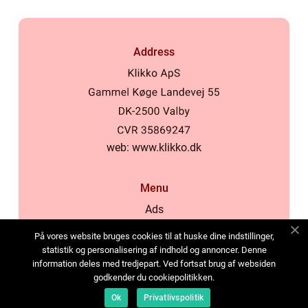
Address
web:
www.klikko.dk
Menu
Ads
About Us
På vores website bruges cookies til at huske dine indstillinger,
Cookies
statistik og personalisering af indhold og annoncer. Denne
information deles med tredjepart. Ved fortsat brug af websiden
Contact
godkender du cookiepolitikken.
Sitemap
Ok
Privatlivspolitik