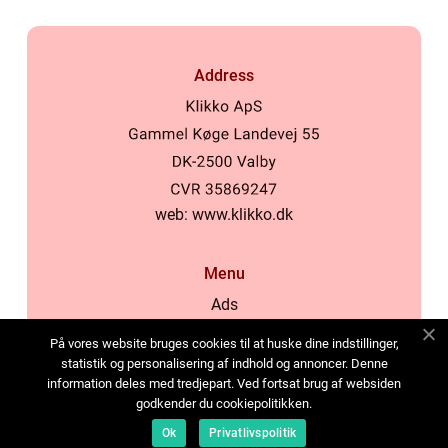
Address
web:
www.klikko.dk
Menu
Ads
About Us
På vores website bruges cookies til at huske dine indstillinger,
Cookies
statistik og personalisering af indhold og annoncer. Denne
information deles med tredjepart. Ved fortsat brug af websiden
Contact
godkender du cookiepolitikken.
Sitemap
Ok
Privatlivspolitik