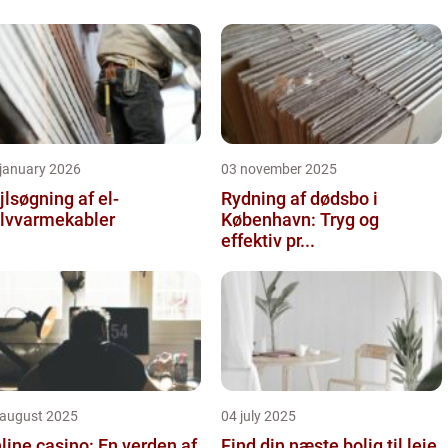
 january 2026
03 november 2025
jlsøgning af el-
Rydning af dødsbo i
lvvarmekabler
København: Tryg og
effektiv pr...
 august 2025
04 july 2025
line casino: En verden af
Find din næste bolig til leje