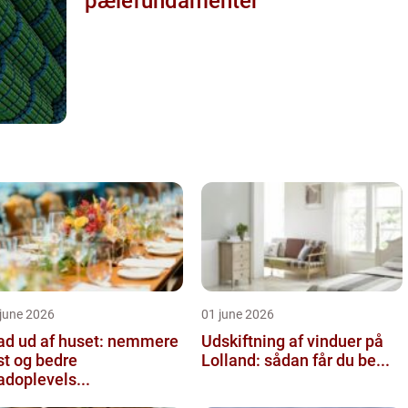
pælefundamenter
june 2026
01 june 2026
d ud af huset: nemmere
Udskiftning af vinduer på
st og bedre
Lolland: sådan får du be...
doplevels...