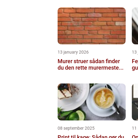
13 january 2026
13
Murer struer sådan finder
Fe
du den rette murermeste...
gu
08 september 2025
11
Print til kage: Sådan gør du
On