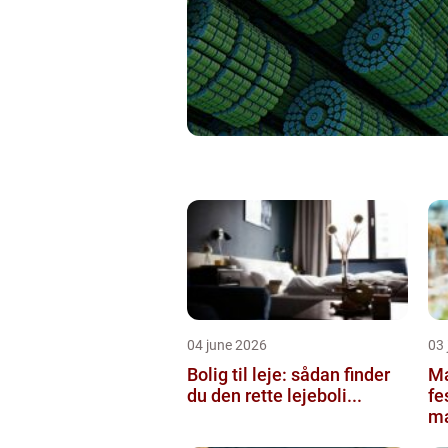
04 june 2026
03 
Bolig til leje: sådan finder
Ma
du den rette lejeboli...
fe
ma