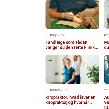
08 may 2026
02
Tandlæge sorø sådan
Maler
vælger du den rette klinik...
du
03 march 2026
27
Kiropraktor: hvad laver en
Aut
kiropraktor, og hvornår...
væ
til