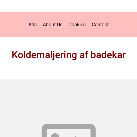
Ads
About Us
Cookies
Contact
Koldemaljering af badekar