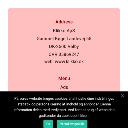
Address
web:
www.klikko.dk
Menu
Ads
About Us
På vores website bruges cookies til at huske dine indstillinger,
Cookies
statistik og personalisering af indhold og annoncer. Denne
information deles med tredjepart. Ved fortsat brug af websiden
Contact
godkender du cookiepolitikken.
Sitemap
Ok
Privatlivspolitik