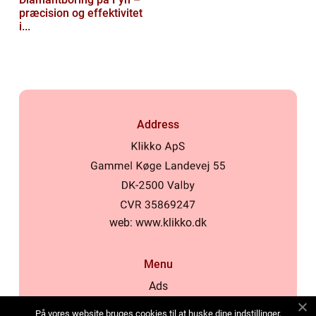
præcision og effektivitet
i...
Address
web:
www.klikko.dk
Menu
Ads
About Us
På vores website bruges cookies til at huske dine indstillinger,