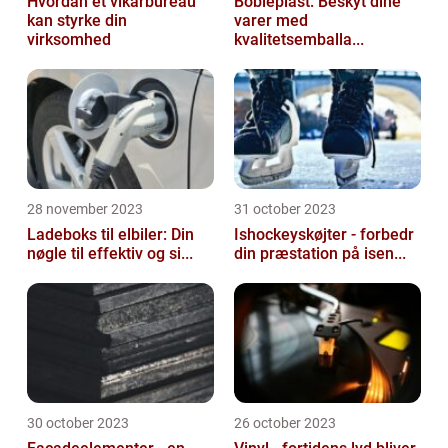
Hvordan et vikarbureau
Bobleplast: Beskyt dine
kan styrke din
varer med
virksomhed
kvalitetsemballa...
28 november 2023
31 october 2023
Ladeboks til elbiler: Din
Ishockeyskøjter - forbedr
nøgle til effektiv og si...
din præstation på isen...
30 october 2023
26 october 2023