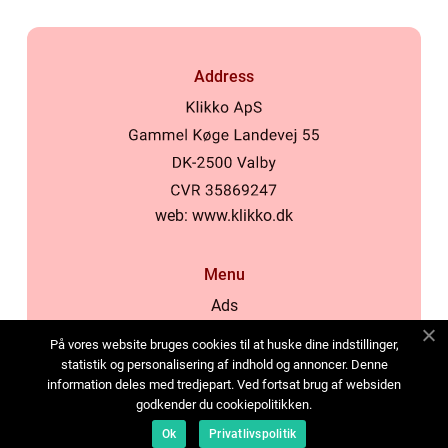
Address
web:
www.klikko.dk
Menu
Ads
About Us
På vores website bruges cookies til at huske dine indstillinger,
Cookies
statistik og personalisering af indhold og annoncer. Denne
information deles med tredjepart. Ved fortsat brug af websiden
Contact
godkender du cookiepolitikken.
Sitemap
Ok
Privatlivspolitik