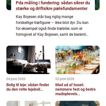
Pda måling i fundering: sådan sikrer du
stærke og driftsikre pælefundamenter
Kay Bojesen står bag rigtig mange
forskellige træfigurer – ikke blot dyr. Du kan
for eksempel også finde træbiler, som er
formgivet af Kay Bojesen, samt de berømte
garder figurer. Blandt de mest kendte
dyrefigurer...
04 june 2026
03 june 2026
Bolig til leje: sådan finder
Mad ud af huset:
du den rette lejeboli...
nemmere fest og bedre
madoplevels...