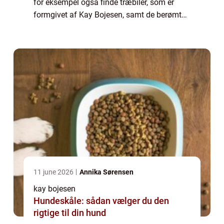
for eksempel også finde træbiler, som er
formgivet af Kay Bojesen, samt de berømte
garder figurer. Blandt de mest kendte
dyrefigurer...
11 june 2026
Annika Sørensen
kay bojesen
Hundeskåle: sådan vælger du den
rigtige til din hund