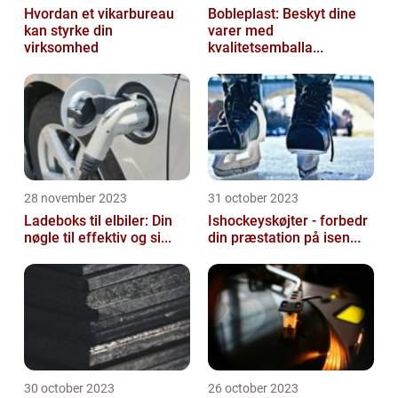
Hvordan et vikarbureau
Bobleplast: Beskyt dine
kan styrke din
varer med
virksomhed
kvalitetsemballa...
28 november 2023
31 october 2023
Ladeboks til elbiler: Din
Ishockeyskøjter - forbedr
nøgle til effektiv og si...
din præstation på isen...
30 october 2023
26 october 2023