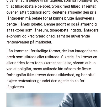
giver en sum penge til låntageren, som så forpligter sig
til at tilbagebetale beløbet, typisk med tillæg af renter,
over en aftalt tidshorisont. Renterne afspejler den pris
låntageren må betale for at kunne bruge långiverens
penge i lånets løbetid. Denne udgift er også afhængig
af faktorer som lånesum, tilbagebetalingstid, låntagers
økonomi og kreditværdighed, samt de nuværende
renteniveauer på markedet.
Lån kommer i forskellige former, der kan kategoriseres
bredt som sikrede eller usikrede. Sikrede lån kræver en
eller anden form for sikkerhedsstillelse, såsom et hus
ved et boliglån, mens usikrede lån såsom de fleste
forbrugslån ikke kræver denne sikkerhed, og har ofte
højere rentesatser grundet den øgede risiko for
långiveren.