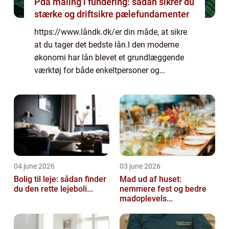
Pda måling i fundering: sådan sikrer du
stærke og driftsikre pælefundamenter
https://www.låndk.dk/er din måde, at sikre
at du tager det bedste lån.I den moderne
økonomi har lån blevet et grundlæggende
værktøj for både enkeltpersoner og
virksomheder. De giver mulighed for...
04 june 2026
03 june 2026
Bolig til leje: sådan finder
Mad ud af huset:
du den rette lejeboli...
nemmere fest og bedre
madoplevels...