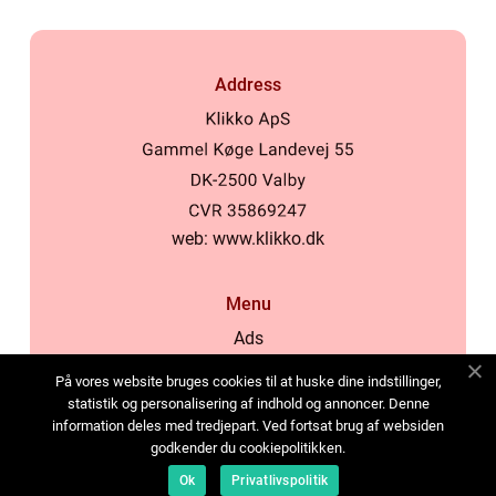
Address
web:
www.klikko.dk
Menu
Ads
About Us
På vores website bruges cookies til at huske dine indstillinger,
Cookies
statistik og personalisering af indhold og annoncer. Denne
information deles med tredjepart. Ved fortsat brug af websiden
Contact
godkender du cookiepolitikken.
Sitemap
Ok
Privatlivspolitik