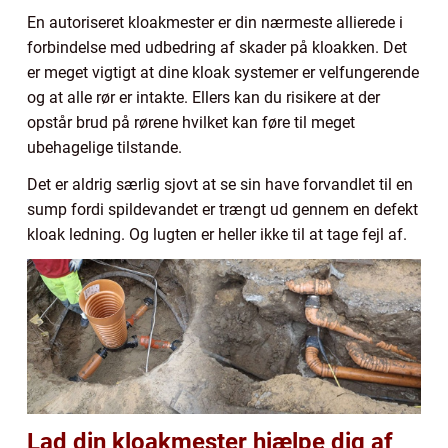
En autoriseret kloakmester er din nærmeste allierede i
forbindelse med udbedring af skader på kloakken. Det
er meget vigtigt at dine kloak systemer er velfungerende
og at alle rør er intakte. Ellers kan du risikere at der
opstår brud på rørene hvilket kan føre til meget
ubehagelige tilstande.
Det er aldrig særlig sjovt at se sin have forvandlet til en
sump fordi spildevandet er trængt ud gennem en defekt
kloak ledning. Og lugten er heller ikke til at tage fejl af.
Lad din kloakmester hjælpe dig af