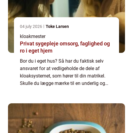
04 july 2026
Toke Larsen
kloakmester
Privat sygepleje omsorg, faglighed og
ro i eget hjem
Bor du i eget hus? Så har du faktisk selv
ansvaret for at vedligeholde de dele af
kloaksystemet, som hører til din matrikel.
Skulle du lægge mærke til en underlig og
ubehagelig lugt fra afløbet på dit
badeværelse, og skyldes det ikke tilstopning
af s...