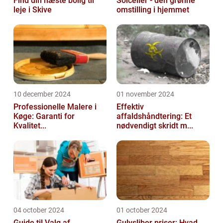
Find din næste bolig til
Solceller - den grønne
leje i Skive
omstilling i hjemmet
10 december 2024
01 november 2024
Professionelle Malere i
Effektiv
Køge: Garanti for
affaldshåndtering: Et
Kvalitet...
nødvendigt skridt m...
04 october 2024
01 october 2024
Guide til Valg af
Gulvsliber priser: Hvad