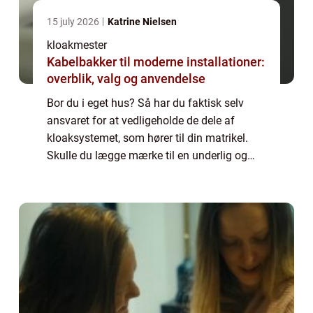
15 july 2026
Katrine Nielsen
kloakmester
Kabelbakker til moderne installationer:
overblik, valg og anvendelse
Bor du i eget hus? Så har du faktisk selv
ansvaret for at vedligeholde de dele af
kloaksystemet, som hører til din matrikel.
Skulle du lægge mærke til en underlig og
ubehagelig lugt fra afløbet på dit
badeværelse, og skyldes det ikke tilstopning
af s...