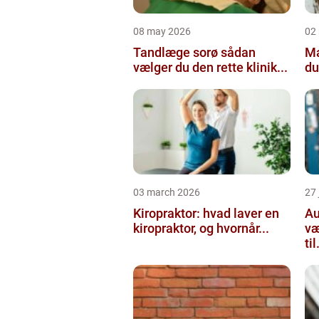
08 may 2026
02
Tandlæge sorø sådan
Maler
vælger du den rette klinik...
du
03 march 2026
27
Kiropraktor: hvad laver en
Aut
kiropraktor, og hvornår...
væ
til