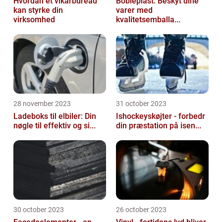
Hvordan et vikarbureau
Bobleplast: Beskyt dine
kan styrke din
varer med
virksomhed
kvalitetsemballa...
28 november 2023
31 october 2023
Ladeboks til elbiler: Din
Ishockeyskøjter - forbedr
nøgle til effektiv og si...
din præstation på isen...
30 october 2023
26 october 2023