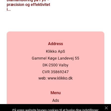
præcision og effektivitet
i...
Address
web:
www.klikko.dk
Menu
Ads
About Us
På vores website bruges cookies til at huske dine indstillinger,