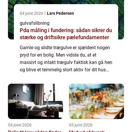
04 june 2026
Lars Pedersen
gulvafslibning
Pda måling i fundering: sådan sikrer du
stærke og driftsikre pælefundamenter
Gamle og slidte trægulve er sjældent nogen
pryd for en bolig. Men vidste du, at et
massivt og intakt trægulv faktisk kan gå hen
og blive et temmelig stort aktiv for dit hus
eller for din lejlighed – også selv om de...
04 june 2026
03 june 2026