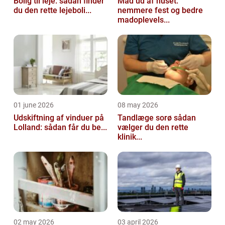
Bolig til leje: sådan finder
Mad ud af huset:
du den rette lejeboli...
nemmere fest og bedre
madoplevels...
01 june 2026
08 may 2026
Udskiftning af vinduer på
Tandlæge sorø sådan
Lolland: sådan får du be...
vælger du den rette
klinik...
02 may 2026
03 april 2026