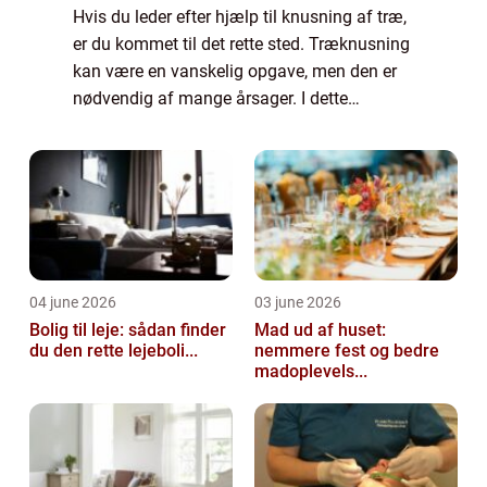
Hvis du leder efter hjælp til knusning af træ,
er du kommet til det rette sted. Træknusning
kan være en vanskelig opgave, men den er
nødvendig af mange årsager. I dette
blogindlæg vil vi diskutere, hvad
træknusning er, og hvordan du kan finde et
firm...
04 june 2026
03 june 2026
Bolig til leje: sådan finder
Mad ud af huset:
du den rette lejeboli...
nemmere fest og bedre
madoplevels...