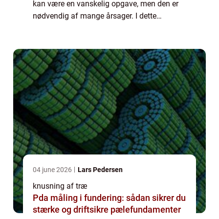
kan være en vanskelig opgave, men den er
nødvendig af mange årsager. I dette
blogindlæg vil vi diskutere, hvad
træknusning er, og hvordan du kan finde et
firm...
04 june 2026
Lars Pedersen
knusning af træ
Pda måling i fundering: sådan sikrer du
stærke og driftsikre pælefundamenter