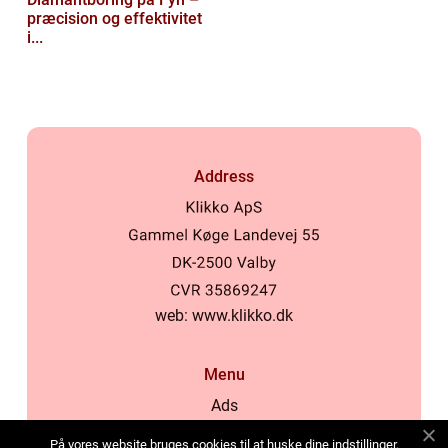
præcision og effektivitet
i...
Address
web:
www.klikko.dk
Menu
Ads
About Us
På vores website bruges cookies til at huske dine indstillinger,