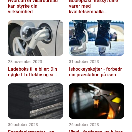
Hvordan et vikarbureau
Bobleplast: Beskyt dine
kan styrke din
varer med
virksomhed
kvalitetsemballa...
28 november 2023
31 october 2023
Ladeboks til elbiler: Din
Ishockeyskøjter - forbedr
nøgle til effektiv og si...
din præstation på isen...
30 october 2023
26 october 2023