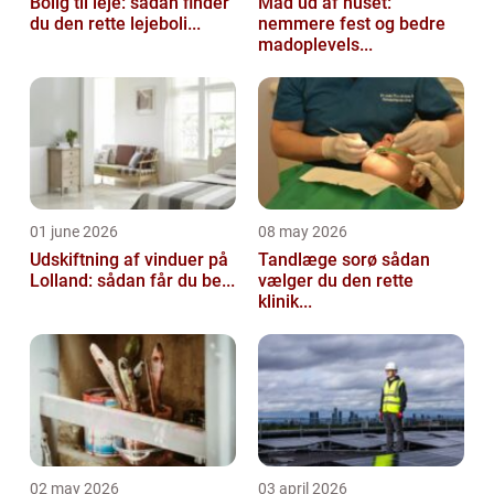
Bolig til leje: sådan finder
Mad ud af huset:
du den rette lejeboli...
nemmere fest og bedre
madoplevels...
01 june 2026
08 may 2026
Udskiftning af vinduer på
Tandlæge sorø sådan
Lolland: sådan får du be...
vælger du den rette
klinik...
02 may 2026
03 april 2026