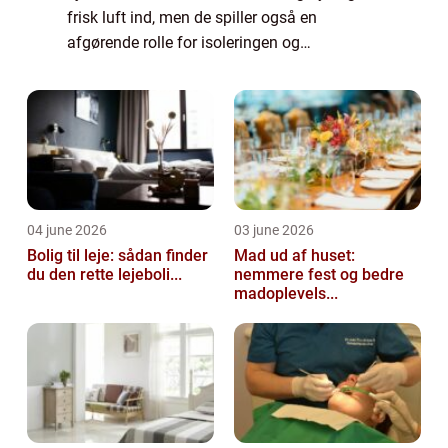
frisk luft ind, men de spiller også en
afgørende rolle for isoleringen og
energieffektiviteten i din ejendom. Hvis du
overvejer at udskifte dine vinduer, bør du
hel...
04 june 2026
03 june 2026
Bolig til leje: sådan finder
Mad ud af huset:
du den rette lejeboli...
nemmere fest og bedre
madoplevels...