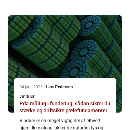
energieffektiviteten i din ejendom. Hvis du
overvejer at udskifte dine vinduer, bør du
hel...
04 june 2026
Lars Pedersen
vinduer
Pda måling i fundering: sådan sikrer du
stærke og driftsikre pælefundamenter
Vinduer er en meget vigtig del af ethvert
hjem. Ikke alene lukker de naturligt lys og