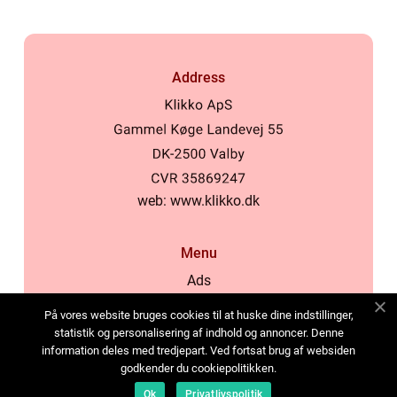
Address
web:
www.klikko.dk
Menu
Ads
About Us
På vores website bruges cookies til at huske dine indstillinger,
Cookies
statistik og personalisering af indhold og annoncer. Denne
information deles med tredjepart. Ved fortsat brug af websiden
Contact
godkender du cookiepolitikken.
Sitemap
Ok
Privatlivspolitik