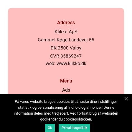
Address
web:
www.klikko.dk
Menu
Ads
About Us
På vores website bruges cookies til at huske dine indstillinger,
Cookies
statistik og personalisering af indhold og annoncer. Denne
information deles med tredjepart. Ved fortsat brug af websiden
Contact
godkender du cookiepolitikken.
Sitemap
Ok
Privatlivspolitik