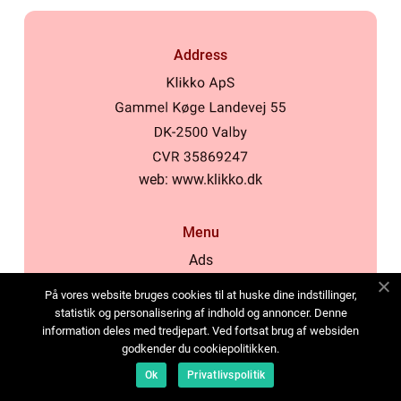
Address
web:
www.klikko.dk
Menu
Ads
About Us
På vores website bruges cookies til at huske dine indstillinger,
Cookies
statistik og personalisering af indhold og annoncer. Denne
information deles med tredjepart. Ved fortsat brug af websiden
Contact
godkender du cookiepolitikken.
Sitemap
Ok
Privatlivspolitik