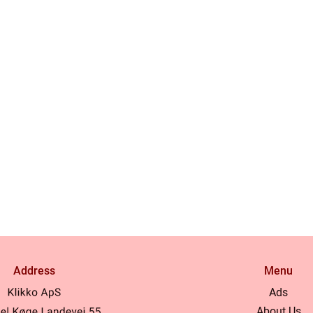
Address
Menu
Ads
About Us