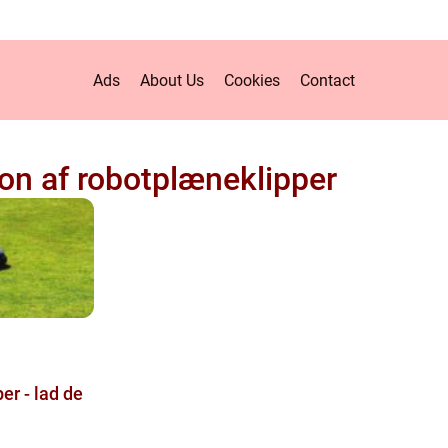
Ads
About Us
Cookies
Contact
ion af robotplæneklipper
er - lad de