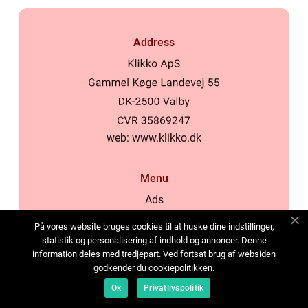
Address
web:
www.klikko.dk
Menu
Ads
About Us
På vores website bruges cookies til at huske dine indstillinger,
Cookies
statistik og personalisering af indhold og annoncer. Denne
information deles med tredjepart. Ved fortsat brug af websiden
Contact
godkender du cookiepolitikken.
Sitemap
Ok
Privatlivspolitik