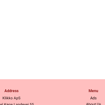
Address
Menu
Ads
About Us