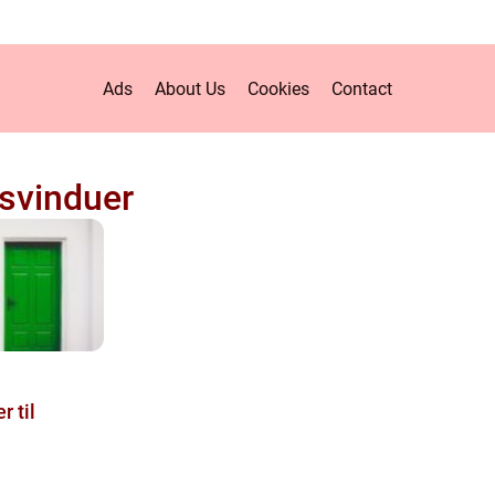
Ads
About Us
Cookies
Contact
svinduer
 til