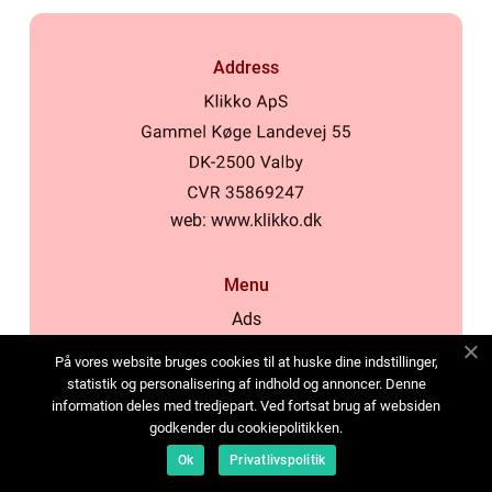
Address
web:
www.klikko.dk
Menu
Ads
About Us
På vores website bruges cookies til at huske dine indstillinger,
Cookies
statistik og personalisering af indhold og annoncer. Denne
information deles med tredjepart. Ved fortsat brug af websiden
Contact
godkender du cookiepolitikken.
Sitemap
Ok
Privatlivspolitik